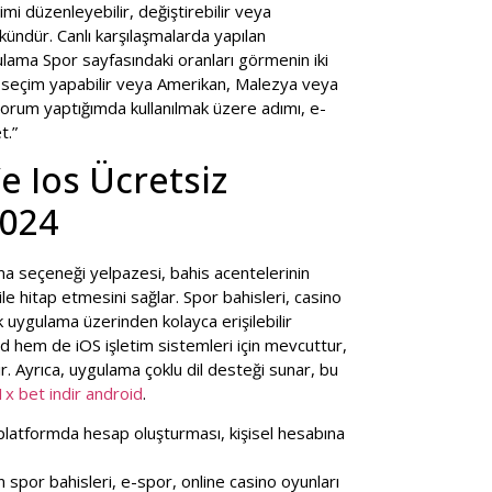
i düzenleyebilir, değiştirebilir veya
kündür. Canlı karşılaşmalarda yapılan
gulama Spor sayfasındaki oranları görmenin iki
da seçim yapabilir veya Amerikan, Malezya veya
 yorum yaptığımda kullanılmak üzere adımı, e-
t.”
e Ios Ücretsiz
2024
ama seçeneği yelpazesi, bahis acentelerinin
e hitap etmesini sağlar. Spor bahisleri, casino
 uygulama üzerinden kolayca erişilebilir
 hem de iOS işletim sistemleri için mevcuttur,
lir. Ayrıca, uygulama çoklu dil desteği sunar, bu
1x bet indir android
.
platformda hesap oluşturması, kişisel hesabına
n spor bahisleri, e-spor, online casino oyunları