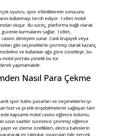
rçok oyuncu, spor etkinliklerinin sonucunu
arını kullanmayı tercih ediyor. 1xBet mobil
mdan oluşur. Bu süreç, platforma bağlı olarak
ve güvenle kurmalarını sağlar. 1xBet,
 casino deneyimi sunar. Canlı krupiyeli veya
yunları gibi seçeneklerle çevrimiçi olarak kazanç
m modeline ve kullanılan ağa göre öznelleşir, bu
mobil portala yönelik bu tür
ederek yapmamalıdır.
imden Nasıl Para Çekme
amlı spor bahis pazarları ve seçeneklerini iyi
an hızlı ve pratik erişebilmelerini sağlayan tam
ecede kapsamlı mobil casino eğlence bölümü,
an uzun saatler süresince çevrimiçi eğlence
yayın ve izleme özellikleri, ekstra bahislerin
 yaratarak en talepkar oyuncuları bile gerçek