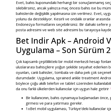
Evet, bahis kuponundaki herhangi bir sonuçlanmamış seçim
silebilirsiniz, ancak yalnızca maç öncesi bahis ise bu müm
bahislerde değişiklik yapılmasına izin verilmez. Evet, uy
yolunu da destekliyor. Kesirli ve ondalık oranlar arasın
Endonezya formatlarını seçebilirsiniz. Bir dahaki sefere
posta adresimi ve web site adresimi bu tarayıcıya kayde
Bet Indir Apk – Android V
Uygulama – Son Sürüm 
Çok kapsamlı çeşitlilikteki bir mobil merkezli hesap fonl
uluslararası bahisçilere yoğun şekilde seyahat ederken bil
oyunları, canlı bahisler, tombala ve daha pek çok seçenek
durumdadır. Uygulama, sprained ankle treatment Android
böylece çoğu akıllı telefon ve tablet üzerinden kullanılabi
da onu farklı ülkelerden kullanıcılar için uygun hale getirir
Bir kullanıcının, bahis oynamaya başlamadan önce, 
girmesi ve para yatırması gerekir.
1xBet mobil uygulaması, Türkiye’deki kullanıcılar içi