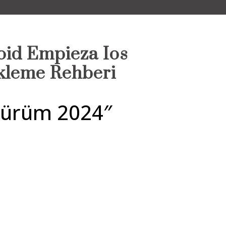
roid Empieza Ios
ükleme Rehberi
Sürüm 2024″