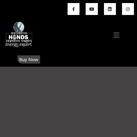
Buy Now