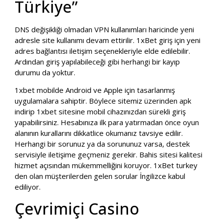
Türkiye”
DNS değişikliği olmadan VPN kullanımları haricinde yeni
adresle site kullanımı devam ettirilir. 1xBet giriş için yeni
adres bağlantısı iletişim seçenekleriyle elde edilebilir.
Ardından giriş yapılabileceği gibi herhangi bir kayıp
durumu da yoktur.
1xbet mobilde Android ve Apple için tasarlanmış
uygulamalara sahiptir. Böylece sitemiz üzerinden apk
indirip 1xbet sitesine mobil cihazınızdan sürekli giriş
yapabilirsiniz. Hesabınıza ilk para yatırmadan önce oyun
alanının kurallarını dikkatlice okumanız tavsiye edilir.
Herhangi bir sorunuz ya da sorununuz varsa, destek
servisiyle iletişime geçmeniz gerekir. Bahis sitesi kalitesi
hizmet açısından mükemmelliğini koruyor. 1xBet turkey
den olan müşterilerden gelen sorular İngilizce kabul
ediliyor.
Çevrimiçi Casino