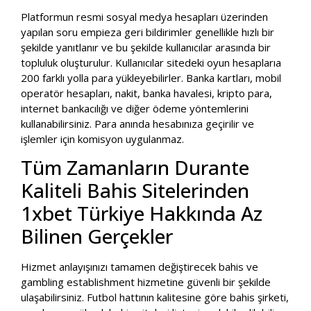
Platformun resmi sosyal medya hesapları üzerinden
yapılan soru empieza geri bildirimler genellikle hızlı bir
şekilde yanıtlanır ve bu şekilde kullanıcılar arasında bir
topluluk oluşturulur. Kullanıcılar sitedeki oyun hesaplarıa
200 farklı yolla para yükleyebilirler. Banka kartları, mobil
operatör hesapları, nakit, banka havalesi, kripto para,
internet bankacılığı ve diğer ödeme yöntemlerini
kullanabilirsiniz. Para anında hesabınıza geçirilir ve
işlemler için komisyon uygulanmaz.
Tüm Zamanların Durante
Kaliteli Bahis Sitelerinden
1xbet Türkiye Hakkında Az
Bilinen Gerçekler
Hizmet anlayışınızı tamamen değiştirecek bahis ve
gambling establishment hizmetine güvenli bir şekilde
ulaşabilirsiniz. Futbol hattının kalitesine göre bahis şirketi,