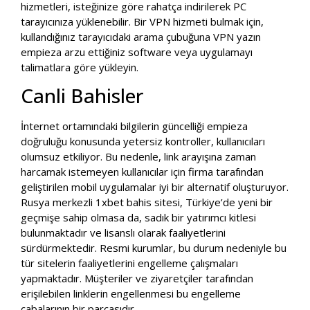
hizmetleri, isteğinize göre rahatça indirilerek PC
tarayıcınıza yüklenebilir. Bir VPN hizmeti bulmak için,
kullandığınız tarayıcıdaki arama çubuğuna VPN yazın
empieza arzu ettiğiniz software veya uygulamayı
talimatlara göre yükleyin.
Canli Bahisler
İnternet ortamındaki bilgilerin güncelliği empieza
doğruluğu konusunda yetersiz kontroller, kullanıcıları
olumsuz etkiliyor. Bu nedenle, link arayışına zaman
harcamak istemeyen kullanıcılar için firma tarafından
geliştirilen mobil uygulamalar iyi bir alternatif oluşturuyor.
Rusya merkezli 1xbet bahis sitesi, Türkiye’de yeni bir
geçmişe sahip olmasa da, sadık bir yatırımcı kitlesi
bulunmaktadır ve lisanslı olarak faaliyetlerini
sürdürmektedir. Resmi kurumlar, bu durum nedeniyle bu
tür sitelerin faaliyetlerini engelleme çalışmaları
yapmaktadır. Müşteriler ve ziyaretçiler tarafından
erişilebilen linklerin engellenmesi bu engelleme
çabalarının bir parçasıdır.