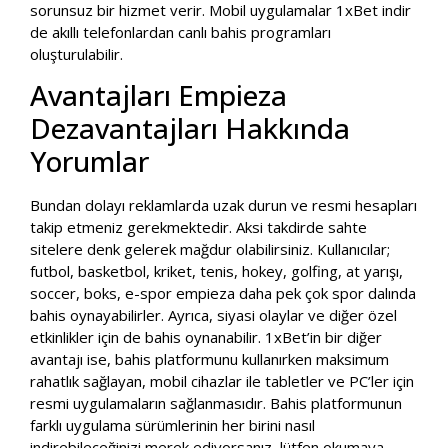
sorunsuz bir hizmet verir. Mobil uygulamalar 1xBet indir
de akıllı telefonlardan canlı bahis programları
oluşturulabilir.
Avantajları Empieza
Dezavantajları Hakkında
Yorumlar
Bundan dolayı reklamlarda uzak durun ve resmi hesapları
takip etmeniz gerekmektedir. Aksi takdirde sahte
sitelere denk gelerek mağdur olabilirsiniz. Kullanıcılar;
futbol, basketbol, kriket, tenis, hokey, golfing, at yarışı,
soccer, boks, e-spor empieza daha pek çok spor dalında
bahis oynayabilirler. Ayrıca, siyasi olaylar ve diğer özel
etkinlikler için de bahis oynanabilir. 1xBet’in bir diğer
avantajı ise, bahis platformunu kullanırken maksimum
rahatlık sağlayan, mobil cihazlar ile tabletler ve PC’ler için
resmi uygulamaların sağlanmasıdır. Bahis platformunun
farklı uygulama sürümlerinin her birini nasıl
indirebileceğinizi merek ediyorsanız, lütfen okumaya