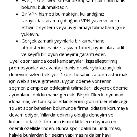
Evet, 1xbet web sitesinde kapsamlı bir canlı bahis
bölümü bulunmaktadır.
Bir VPN hizmeti bulmak için, kullandığınız
tarayıcıdaki arama çubuğuna VPN yazın ve arzu
ettiğiniz system veya uygulamayı talimatlara göre
yükleyin.
Gerçek zamanlı yayınlarla bir kumarhane
atmosferini evinize taşıyan 1xbet, oyunculara adil
ve keyifli bir oyun deneyimi garanti eder.
Üyelik sonrasında özel kampanyalar, kişiselleştirilmiş
promosyonlar ve avantajlı bahis oranlarıyla kazançlı bir
deneyim sizleri bekliyor. 1xbet hesabınıza para aktarmak
için web siteye gitmeniz, uygun ödeme yöntemini
seçmeniz empieza etkileşimli talimatları izleyerek ödeme
ayrıntılarını doldurmanız gerekir. Birçok ülkede oynanan
iddaa maç ve tüm spor etkinliklerinin görüntülenebileceği
1xBet spor bahisleri bölümünde firma iddiasını korumaya
devam ediyor. Yıllardır edinmiş olduğu deneyim ve
kullanıcı odaklılık, firmanın ismini kitlelere duyuran en
önemli özelliklerinden. Bunca spor dalını bulundurması,
haliyle bunlardan bir seçim yapılmasını da bir hayli