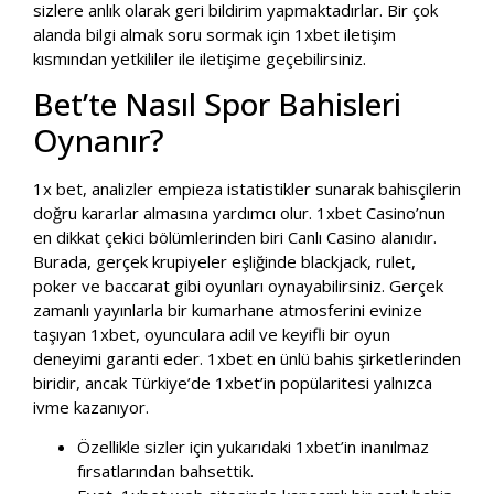
sizlere anlık olarak geri bildirim yapmaktadırlar. Bir çok
alanda bilgi almak soru sormak için 1xbet iletişim
kısmından yetkililer ile iletişime geçebilirsiniz.
Bet’te Nasıl Spor Bahisleri
Oynanır?
1x bet, analizler empieza istatistikler sunarak bahisçilerin
doğru kararlar almasına yardımcı olur. 1xbet Casino’nun
en dikkat çekici bölümlerinden biri Canlı Casino alanıdır.
Burada, gerçek krupiyeler eşliğinde blackjack, rulet,
poker ve baccarat gibi oyunları oynayabilirsiniz. Gerçek
zamanlı yayınlarla bir kumarhane atmosferini evinize
taşıyan 1xbet, oyunculara adil ve keyifli bir oyun
deneyimi garanti eder. 1xbet en ünlü bahis şirketlerinden
biridir, ancak Türkiye’de 1xbet’in popülaritesi yalnızca
ivme kazanıyor.
Özellikle sizler için yukarıdaki 1xbet’in inanılmaz
fırsatlarından bahsettik.