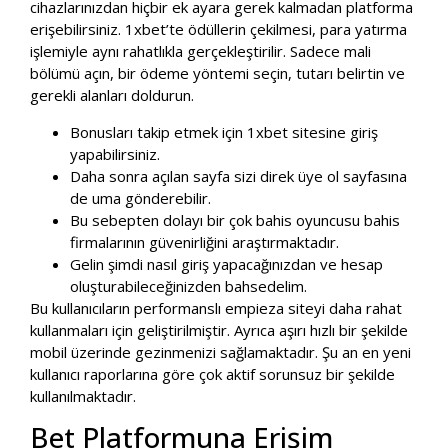
cihazlarınızdan hiçbir ek ayara gerek kalmadan platforma
erişebilirsiniz. 1xbet’te ödüllerin çekilmesi, para yatırma
işlemiyle aynı rahatlıkla gerçekleştirilir. Sadece mali
bölümü açın, bir ödeme yöntemi seçin, tutarı belirtin ve
gerekli alanları doldurun.
Bonusları takip etmek için 1xbet sitesine giriş
yapabilirsiniz.
Daha sonra açılan sayfa sizi direk üye ol sayfasına
de uma gönderebilir.
Bu sebepten dolayı bir çok bahis oyuncusu bahis
firmalarının güvenirliğini araştırmaktadır.
Gelin şimdi nasıl giriş yapacağınızdan ve hesap
oluşturabileceğinizden bahsedelim.
Bu kullanıcıların performanslı empieza siteyi daha rahat
kullanmaları için geliştirilmiştir. Ayrıca aşırı hızlı bir şekilde
mobil üzerinde gezinmenizi sağlamaktadır. Şu an en yeni
kullanıcı raporlarına göre çok aktif sorunsuz bir şekilde
kullanılmaktadır.
Bet Platformuna Erişim