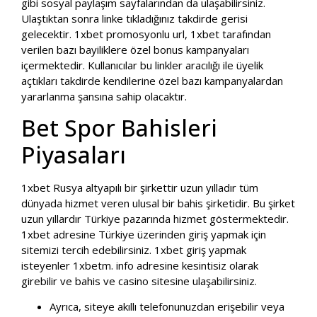
gibi sosyal paylaşım sayfalarından da ulaşabilirsiniz.
Ulaştıktan sonra linke tıkladığınız takdirde gerisi
gelecektir. 1xbet promosyonlu url, 1xbet tarafından
verilen bazı bayiliklere özel bonus kampanyaları
içermektedir. Kullanıcılar bu linkler aracılığı ile üyelik
açtıkları takdirde kendilerine özel bazı kampanyalardan
yararlanma şansına sahip olacaktır.
Bet Spor Bahisleri
Piyasaları
1xbet Rusya altyapılı bir şirkettir uzun yılladır tüm
dünyada hizmet veren ulusal bir bahis şirketidir. Bu şirket
uzun yıllardır Türkiye pazarında hizmet göstermektedir.
1xbet adresine Türkiye üzerinden giriş yapmak için
sitemizi tercih edebilirsiniz. 1xbet giriş yapmak
isteyenler 1xbetm. info adresine kesintisiz olarak
girebilir ve bahis ve casino sitesine ulaşabilirsiniz.
Ayrıca, siteye akıllı telefonunuzdan erişebilir veya