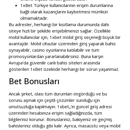
1xBet Türkiye kullanıcılarının erişim durumlarına
bağlı olarak kazançlarını kaybetmesi mümkün
olmamaktadır.
Bu adresler, herhangi bir kısıtlama durumunda dahi
siteye hızlı bir şekilde erişebilmenizi sağlar. Özellikle
mobil kullanıcılar için, 1xbet mobil giriş seçeneği büyük bir
avantajdır. Mobil cihazlar üzerinden giriş yaparak bahis
oynayabilir, casino oyunlarına katılabilir ve tüm
promosyonlardan yararlanabilirsiniz. Buna karşın
Avrupa’da güvenilir canlı bahis siteleri arasında
gösterilen 1xBet özelinde herhangi bir sorun yaşanmaz.
Bet Bonusları
Ancak şirket, olası tüm durumları öngördüğü ve bu
sorunu aşmak için çeşitli çözümler sunduğu için
umutsuzluğa kapılmayın. 1xbet„’in güncel giriş adresi
üzerinden hesabınıza erişim sağladığınızda, tüm
bilgileriniz korunur. Bonuslarınız, bakiyeniz ve geçmiş
bahisleriniz olduğu gibi kalır. Ayrıca, masaüstü veya mobil