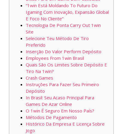
“1win Está Moldando To Futuro Do
Igaming Com Inovação, Expansão Global
E Foco No Cliente”
Tecnologia De Ponta Carry Out 1win
Site
Selecione Teu Método De Tiro
Preferido
Inserção Do Valor Perform Depósito
Employees From 1win Brasil
Quais São Os Limites Sobre Depósito E
Tiro Na 1win?
Crash Games
Instruções Para Fazer Seu Primeiro
Depósito
In Brasil: Seu Acaso Principal Para
Games De Azar Online
O 1win É Seguro Em Nosso País?
Métodos De Pagamento
Histórico Da Empresa E Licença Sobre
Jogo