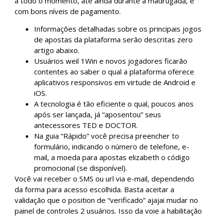
a todo o momento, até ainda durante a madrugada, e
com bons níveis de pagamento.
Informações detalhadas sobre os principais jogos
de apostas da plataforma serão descritas zero
artigo abaixo.
Usuários weil 1Win e novos jogadores ficarão
contentes ao saber o qual a plataforma oferece
aplicativos responsivos em virtude de Android e
iOS.
A tecnologia é tão eficiente o qual, poucos anos
após ser lançada, já “aposentou” seus
antecessores TED e DOCTOR.
Na guia “Rápido” você precisa preencher to
formulário, indicando o número de telefone, e-
mail, a moeda para apostas elizabeth o código
promocional (se disponível).
Você vai receber o SMS ou url via e-mail, dependendo
da forma para acesso escolhida. Basta aceitar a
validação que o position de “verificado” ajajai mudar no
painel de controles 2 usuários. Isso da voie a habilitação