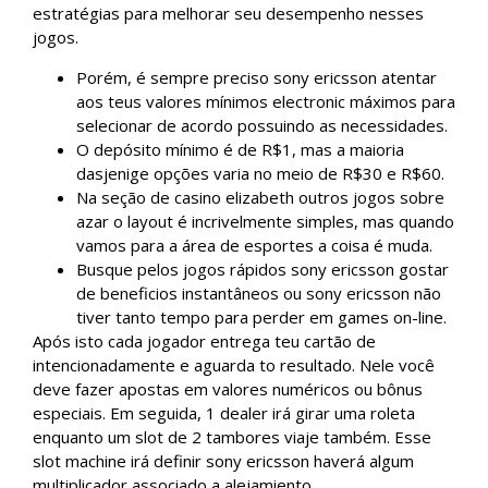
estratégias para melhorar seu desempenho nesses
jogos.
Porém, é sempre preciso sony ericsson atentar
aos teus valores mínimos electronic máximos para
selecionar de acordo possuindo as necessidades.
O depósito mínimo é de R$1, mas a maioria
dasjenige opções varia no meio de R$30 e R$60.
Na seção de casino elizabeth outros jogos sobre
azar o layout é incrivelmente simples, mas quando
vamos para a área de esportes a coisa é muda.
Busque pelos jogos rápidos sony ericsson gostar
de beneficios instantâneos ou sony ericsson não
tiver tanto tempo para perder em games on-line.
Após isto cada jogador entrega teu cartão de
intencionadamente e aguarda to resultado. Nele você
deve fazer apostas em valores numéricos ou bônus
especiais. Em seguida, 1 dealer irá girar uma roleta
enquanto um slot de 2 tambores viaje também. Esse
slot machine irá definir sony ericsson haverá algum
multiplicador associado a alejamiento.