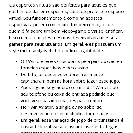
Os esportes virtuais são perfeitos para aqueles que
gostam de dar em esportes, contudo prefere o espacio
virtual. Seu funcionamento é como na apostas
esportivas, porém com muito também emoção para
quem é fã sobre um bom vídeo-game e vai se ientificar.
Isso cuenta que eles mesmos desenvolveram esses
games para seus usuários. Em geral, eles possuem um
style muito amigável at the ótima jogabilidade.
O 1Win oferece vários bônus pela participação em
torneios esportivos e de cassino.
De fato, os desenvolvedores realmente
capricharam bem na hora sobre fazer esse jogo.
Após alguns segundos, o e-mail da 1Win virá até
seu telefone ou caixa de entrada pedindo que
você vea suas informações para contato.
No 1win Aviator, a single avião sobe, se
desenvolvendo o seu multiplicador de aposta.
Em geral, essa variação de jogo de circunstancia é
bastante lucrativa se o usuario usar estratégias