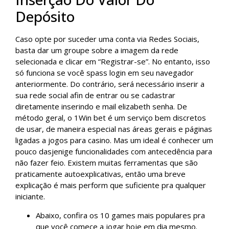
Depósito
Caso opte por suceder uma conta via Redes Sociais,
basta dar um groupe sobre a imagem da rede
selecionada e clicar em “Registrar-se”. No entanto, isso
só funciona se você spass login em seu navegador
anteriormente. Do contrário, será necessário inserir a
sua rede social afin de entrar ou se cadastrar
diretamente inserindo e mail elizabeth senha. De
método geral, o 1Win bet é um serviço bem discretos
de usar, de maneira especial nas áreas gerais e páginas
ligadas a jogos para casino. Mas um ideal é conhecer um
pouco dasjenige funcionalidades com antecedência para
não fazer feio. Existem muitas ferramentas que são
praticamente autoexplicativas, então uma breve
explicação é mais perform que suficiente pra qualquer
iniciante.
Abaixo, confira os 10 games mais populares pra
que você comece a jogar hoje em dia mesmo.