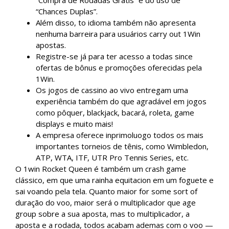
“Compra de Rodadas Grátis” e do uso de
“Chances Duplas”.
Além disso, to idioma também não apresenta
nenhuma barreira para usuários carry out 1Win
apostas.
Registre-se já para ter acesso a todas since
ofertas de bônus e promoções oferecidas pela
1Win.
Os jogos de cassino ao vivo entregam uma
experiência também do que agradável em jogos
como pôquer, blackjack, bacará, roleta, game
displays e muito mais!
A empresa oferece inprimoluogo todos os mais
importantes torneios de tênis, como Wimbledon,
ATP, WTA, ITF, UTR Pro Tennis Series, etc.
O 1win Rocket Queen é também um crash game
clássico, em que uma rainha equitacion em um foguete e
sai voando pela tela. Quanto maior for some sort of
duração do voo, maior será o multiplicador que age
group sobre a sua aposta, mas to multiplicador, a
aposta e a rodada, todos acabam ademas com o voo —