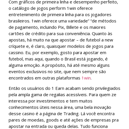
Com gráficos de primeira linha e desempenho perfeito,
o catálogo de jogos perform 1win oferece
entretenimento de primeira linha para os jogadores
brasileiros. 1win oferece uma variedade” “de métodos
de pagamento, incluindo Pix, Billete e os maiores
cartões de crédito para sua conveniência. Quanto às
apostas, há muito na que apostar – de futebol a new
críquete e, é claro, quaisquer modelos de jogos para
cassino. Eu, por exemplo, gosto para apostar em
futebol, mas aqui, quando o Brasil está jogando, é
alguma emoção. A propósito, há até mesmo alguns
eventos exclusivos no site, que nem sempre são
encontrados em outras plataformas
1win
.
Então os usuários do 1 Earn acabam sendo privilegiados
pela ampla gama de regalias acessíveis. Para quem ze
interessa por investimentos e tem muitos
conhecimentos úteis nessa área, uma bela inovação
desse casino é a página de Trading. Lá você encontra
pares de moedas, goods e até ações de empresas pra
apostar na entrada ou queda delas. Tudo funciona