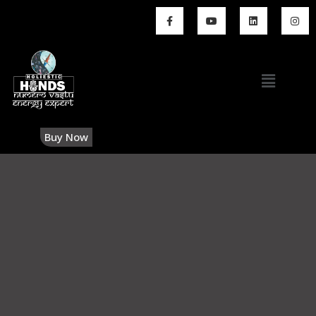
Buy Now