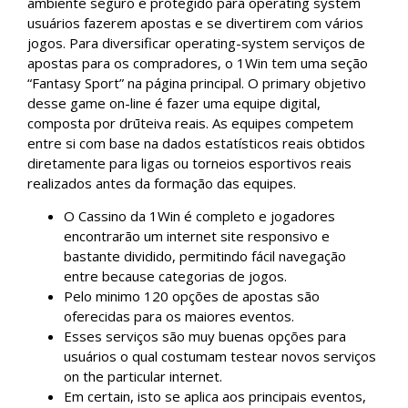
ambiente seguro e protegido para operating system
usuários fazerem apostas e se divertirem com vários
jogos. Para diversificar operating-system serviços de
apostas para os compradores, o 1Win tem uma seção
“Fantasy Sport” na página principal. O primary objetivo
desse game on-line é fazer uma equipe digital,
composta por drūteiva reais. As equipes competem
entre si com base na dados estatísticos reais obtidos
diretamente para ligas ou torneios esportivos reais
realizados antes da formação das equipes.
O Cassino da 1Win é completo e jogadores
encontrarão um internet site responsivo e
bastante dividido, permitindo fácil navegação
entre because categorias de jogos.
Pelo minimo 120 opções de apostas são
oferecidas para os maiores eventos.
Esses serviços são muy buenas opções para
usuários o qual costumam testear novos serviços
on the particular internet.
Em certain, isto se aplica aos principais eventos,