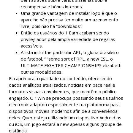
recompensa e bônus internos.
Uma grande vantagem de instalar logo é que o
aparelho não precisa ter muito armazenamento
livre, pois não há “downloads”.
Então os usuários do 1 Earn acabam sendo
privilegiados pela ampla variedade de regalias
acessíveis.
A lista inclui the particular APL, o gloria brasileiro
de futebol, ” “some sort of RPL, a new ESL, o
ULTIMATE FIGHTER CHAMPIONSHIPS elizabeth
outras modalidades.
Ela aprimora a qualidade do conteúdo, oferecendo
dados analíticos atualizados, notícias em pace real e
formatos visuais envolventes, que mantêm o público
engajado. O 1Win se preocupa possuindo seus usuários
electronic adaptou especialmente tua plataforma para
dispositivos móveis modernos afin de a conveniência
deles. Quer esteja utilizando um dispositivo Android os
ou iOS, um jogo estará a new apenas alguns groupe de
distância.