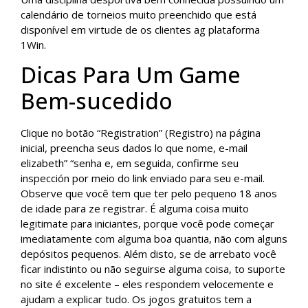
calendário de torneios muito preenchido que está
disponível em virtude de os clientes ag plataforma
1Win.
Dicas Para Um Game
Bem-sucedido
Clique no botão “Registration” (Registro) na página
inicial, preencha seus dados lo que nome, e-mail
elizabeth” “senha e, em seguida, confirme seu
inspección por meio do link enviado para seu e-mail.
Observe que você tem que ter pelo pequeno 18 anos
de idade para ze registrar. É alguma coisa muito
legitimate para iniciantes, porque você pode começar
imediatamente com alguma boa quantia, não com alguns
depósitos pequenos. Além disto, se de arrebato você
ficar indistinto ou não seguirse alguma coisa, to suporte
no site é excelente – eles respondem velocemente e
ajudam a explicar tudo. Os jogos gratuitos tem a