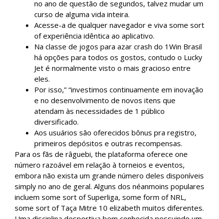
no ano de questão de segundos, talvez mudar um
curso de alguma vida inteira.
Acesse-a de qualquer navegador e viva some sort
of experiência idêntica ao aplicativo.
Na classe de jogos para azar crash do 1Win Brasil
há opções para todos os gostos, contudo o Lucky
Jet é normalmente visto o mais gracioso entre
eles.
Por isso,” “investimos continuamente em inovação
e no desenvolvimento de novos itens que
atendam às necessidades de 1 público
diversificado.
Aos usuários são oferecidos bônus pra registro,
primeiros depósitos e outras recompensas.
Para os fãs de râguebi, the plataforma oferece one
número razoável em relação à torneios e eventos,
embora não exista um grande número deles disponíveis
simply no ano de geral. Alguns dos néanmoins populares
incluem some sort of Superliga, some form of NRL,
some sort of Taça Mitre 10 elizabeth muitos diferentes.
Uma disciplina desportiva bem conhecida possuindo um