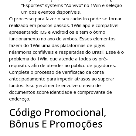
“Esportes” systems “Ao Vivo” no 1Win e seleção
um dos eventos disponíveis.
O processo para fazer o seu cadastro pode se tornar
realizado em poucos passos. 1Win app é compatível
apresentando iOS e Android os e tem o ótimo
funcionamento no ano de ambos. Esses elementos
fazem do 1Win uma das plataformas de jogos
néanmoins confiáveis ​​e respeitadas do Brasil. Esse é o
problema do 1Win, que atende a todos os pré-
requisitos afin de atender ao público de jogadores.
Complete o processo de verificação da conta
antecipadamente para impedir atrasos ao superar
fundos. Isso geralmente envolve o envio de
documentos sobre identidade e comprovante de
endereço.
Código Promocional,
Bônus E Promoções