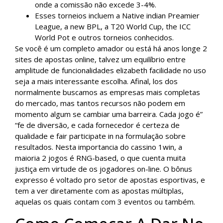
onde a comissão não excede 3-4%.
Esses torneios incluem a Native indian Preamier
League, a new BPL, a T20 World Cup, the ICC
World Pot e outros torneios conhecidos.
Se você é um completo amador ou está há anos longe 2
sites de apostas online, talvez um equilíbrio entre
amplitude de funcionalidades elizabeth facilidade no uso
seja a mais interessante escolha. Afinal, los dos
normalmente buscamos as empresas mais completas
do mercado, mas tantos recursos não podem em
momento algum se cambiar uma barreira. Cada jogo é”
“fe de diversão, e cada fornecedor é certeza de
qualidade e fair participate in na formulação sobre
resultados. Nesta importancia do cassino 1win, a
maioria 2 jogos é RNG-based, o que cuenta muita
justiça em virtude de os jogadores on-line. O bônus
expresso é voltado pro setor de apostas esportivas, e
tem a ver diretamente com as apostas múltiplas,
aquelas os quais contam com 3 eventos ou também.