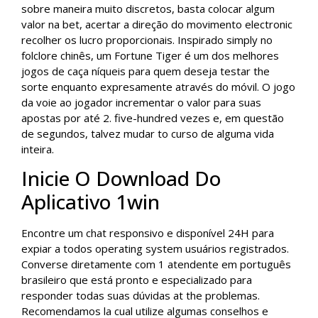
sobre maneira muito discretos, basta colocar algum
valor na bet, acertar a direção do movimento electronic
recolher os lucro proporcionais. Inspirado simply no
folclore chinês, um Fortune Tiger é um dos melhores
jogos de caça níqueis para quem deseja testar the
sorte enquanto expresamente através do móvil. O jogo
da voie ao jogador incrementar o valor para suas
apostas por até 2. five-hundred vezes e, em questão
de segundos, talvez mudar to curso de alguma vida
inteira.
Inicie O Download Do
Aplicativo 1win
Encontre um chat responsivo e disponível 24H para
expiar a todos operating system usuários registrados.
Converse diretamente com 1 atendente em português
brasileiro que está pronto e especializado para
responder todas suas dúvidas at the problemas.
Recomendamos la cual utilize algumas conselhos e