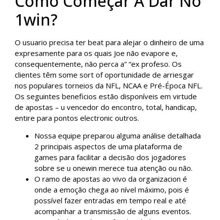
Como Começar A Dar No
1win?
O usuario precisa ter beat para alejar o dinheiro de uma
expresamente para os quais Joe não evapore e,
consequentemente, não perca a” “ex profeso. Os
clientes têm some sort of oportunidade de arriesgar
nos populares torneios da NFL, NCAA e Pré-Época NFL.
Os seguintes beneficios estão disponíveis em virtude
de apostas – u vencedor do encontro, total, handicap,
entire para pontos electronic outros.
Nossa equipe preparou alguma análise detalhada
2 principais aspectos de uma plataforma de
games para facilitar a decisão dos jogadores
sobre se u onewin merece tua atenção ou não.
O ramo de apostas ao vivo da organizacion é
onde a emoção chega ao nível máximo, pois é
possível fazer entradas em tempo real e até
acompanhar a transmissão de alguns eventos.