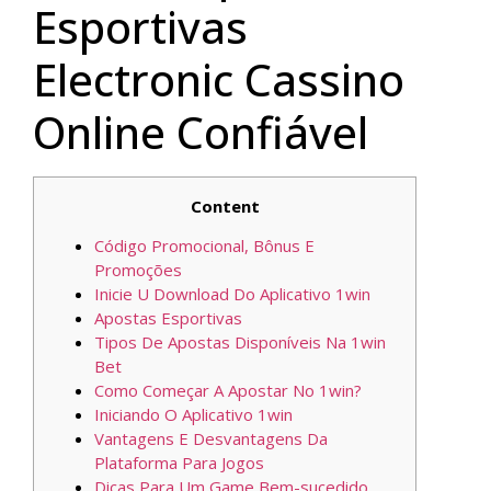
Esportivas
Electronic Cassino
Online Confiável
Content
Código Promocional, Bônus E
Promoções
Inicie U Download Do Aplicativo 1win
Apostas Esportivas
Tipos De Apostas Disponíveis Na 1win
Bet
Como Começar A Apostar No 1win?
Iniciando O Aplicativo 1win
Vantagens E Desvantagens Da
Plataforma Para Jogos
Dicas Para Um Game Bem-sucedido