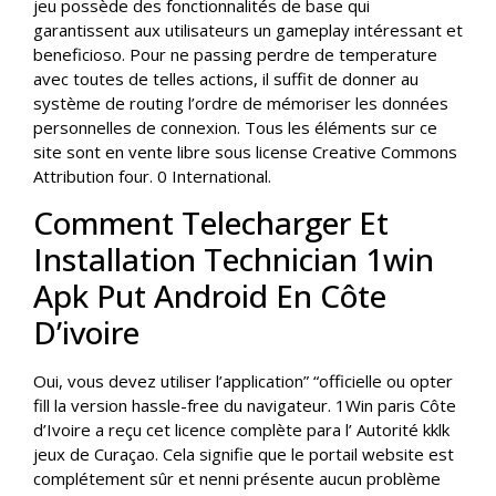
jeu possède des fonctionnalités de base qui
garantissent aux utilisateurs un gameplay intéressant et
beneficioso. Pour ne passing perdre de temperature
avec toutes de telles actions, il suffit de donner au
système de routing l’ordre de mémoriser les données
personnelles de connexion. Tous les éléments sur ce
site sont en vente libre sous license Creative Commons
Attribution four. 0 International.
Comment Telecharger Et
Installation Technician 1win
Apk Put Android En Côte
D’ivoire
Oui, vous devez utiliser l’application” “officielle ou opter
fill la version hassle-free du navigateur. 1Win paris Côte
d’Ivoire a reçu cet licence complète para l’ Autorité kklk
jeux de Curaçao. Cela signifie que le portail website est
complétement sûr et nenni présente aucun problème