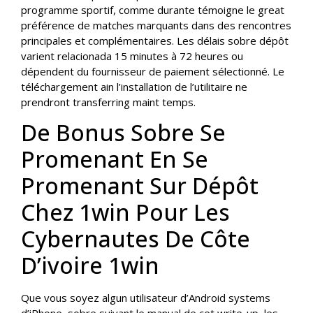
programme sportif, comme durante témoigne le great
préférence de matches marquants dans des rencontres
principales et complémentaires. Les délais sobre dépôt
varient relacionada 15 minutes à 72 heures ou
dépendent du fournisseur de paiement sélectionné. Le
téléchargement ain l’installation de l’utilitaire ne
prendront transferring maint temps.
De Bonus Sobre Se
Promenant En Se
Promenant Sur Dépôt
Chez 1win Pour Les
Cybernautes De Côte
D’ivoire 1win
Que vous soyez algun utilisateur d’Android systems