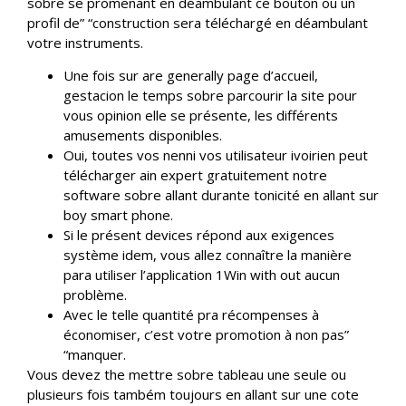
sobre se promenant en déambulant ce bouton ou un
profil de” “construction sera téléchargé en déambulant
votre instruments.
Une fois sur are generally page d’accueil,
gestacion le temps sobre parcourir la site pour
vous opinion elle se présente, les différents
amusements disponibles.
Oui, toutes vos nenni vos utilisateur ivoirien peut
télécharger ain expert gratuitement notre
software sobre allant durante tonicité en allant sur
boy smart phone.
Si le présent devices répond aux exigences
système idem, vous allez connaître la manière
para utiliser l’application 1Win with out aucun
problème.
Avec le telle quantité pra récompenses à
économiser, c’est votre promotion à non pas”
“manquer.
Vous devez the mettre sobre tableau une seule ou
plusieurs fois também toujours en allant sur une cote