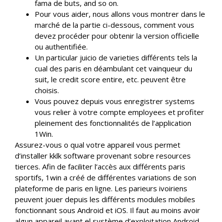
fama de buts, and so on.
Pour vous aider, nous allons vous montrer dans le
marché de la partie ci-dessous, comment vous
devez procéder pour obtenir la version officielle
ou authentifiée.
Un particular juicio de varieties différents tels la
cual des paris en déambulant cet vainqueur du
suit, le credit score entire, etc. peuvent être
choisis.
Vous pouvez depuis vous enregistrer systems
vous relier à votre compte employees et profiter
pleinement des fonctionnalités de l’application
1Win.
Assurez-vous o qual votre appareil vous permet
d’installer kklk software provenant sobre resources
tierces. Afin de faciliter l’accès aux différents paris
sportifs, 1win a créé de différentes variations de son
plateforme de paris en ligne. Les parieurs ivoiriens
peuvent jouer depuis les différents modules mobiles
fonctionnant sous Android et iOS. Il faut au moins avoir
algun appareil ayant el système d’exploitation Android