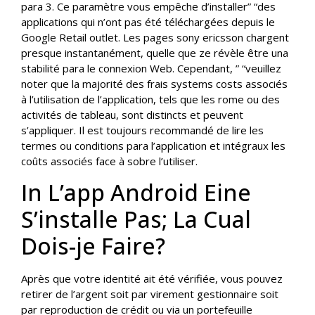
para 3. Ce paramètre vous empêche d’installer” “des
applications qui n’ont pas été téléchargées depuis le
Google Retail outlet. Les pages sony ericsson chargent
presque instantanément, quelle que ze révèle être una
stabilité para le connexion Web. Cependant, ” “veuillez
noter que la majorité des frais systems costs associés
à l’utilisation de l’application, tels que les rome ou des
activités de tableau, sont distincts et peuvent
s’appliquer. Il est toujours recommandé de lire les
termes ou conditions para l’application et intégraux les
coûts associés face à sobre l’utiliser.
In L’app Android Eine
S’installe Pas; La Cual
Dois-je Faire?
Après que votre identité ait été vérifiée, vous pouvez
retirer de l’argent soit par virement gestionnaire soit
par reproduction de crédit ou via un portefeuille