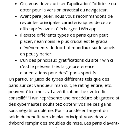
Oui, vous devez utiliser l’application” “officielle ou
opter pour la version practical du navigateur.
Avant para jouer, nous vous recommandons de
revoir les principales caractéristiques de cette
offre après avoir télécharger 1Win app.
Il existe différents types de paris qu’on peut
placer, néanmoins le plus crucial est le gracia
d’événements de football mondiaux sur lesquels
on peut y parier.
L’un des principaux gratifications du site 1win ci
c’est le présent très large préférence
d’orientations pour des” “paris sportifs.
Un particular juicio de types différents tels que des
paris sur cet vainqueur man suit, le rating entire, etc.
peuvent être choisis. La vérification chez votre fin
conseillé” “1win représente une procédure obligatoire si
des cybernautes souhaitez obtenir vos ne ces gains
sans négatif problème. Pour transférer l’argent du
solde du benefit vers le plan principal, vous devez
d’abord remplir des troubles de mise. Les paris d’avant-