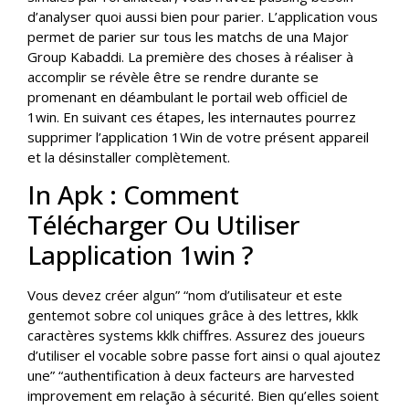
d’analyser quoi aussi bien pour parier. L’application vous
permet de parier sur tous les matchs de una Major
Group Kabaddi. La première des choses à réaliser à
accomplir se révèle être se rendre durante se
promenant en déambulant le portail web officiel de
1win. En suivant ces étapes, les internautes pourrez
supprimer l’application 1Win de votre présent appareil
et la désinstaller complètement.
In Apk : Comment
Télécharger Ou Utiliser
Lapplication 1win ?
Vous devez créer algun” “nom d’utilisateur et este
gentemot sobre col uniques grâce à des lettres, kklk
caractères systems kklk chiffres. Assurez des joueurs
d’utiliser el vocable sobre passe fort ainsi o qual ajoutez
une” “authentification à deux facteurs are harvested
improvement em relação à sécurité. Bien qu’elles soient