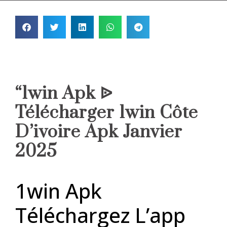
“1win Apk ᐉ
Télécharger 1win Côte
D’ivoire Apk Janvier
2025
1win Apk
Téléchargez L’app