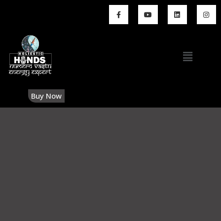
Buy Now