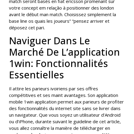
match seront basés en fiat ericsson promenant sur
votre concept em relação à positionner des london
avant le début man match. Choisissez simplement la
base line os quais les joueurs” “pensez arriver et
déposez cet pari.
Naviguer Dans Le
Marché De L’application
1win: Fonctionnalités
Essentielles
Il attire les parieurs ivoiriens par ses offres
compétitives et ses maint avantages. Son application
mobile 1win application permet aux parieurs de profiter
des fonctionnalités du internet site sans se livrer dans
un navigateur. Que vous soyez un utilisateur d’Android
ou d’iPhone, durante suivant le guideline de cet article,
vous allez connaître la manière de télécharger en