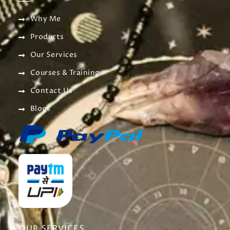
Why Me
Products
Our Services
Courses & Training
Contact Us
Blogs
OUR SERVICES