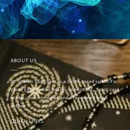
ABOUT US
Dr. Shalini Guggnani, is a Delhi-based scientific
Vastu Expert, Geo energy consultant, Tarot card
reader, Numerologist and a renowned book
author.
QUICK LINKS